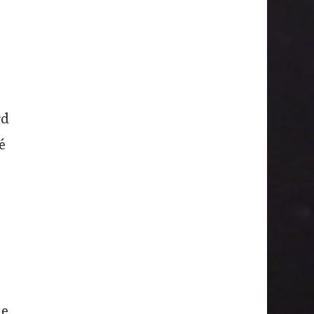
rd
é
de