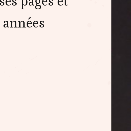
es pages et
s années