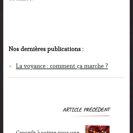
Nos dernières publications :
La voyance : comment ça marche ?
Navigation
ARTICLE PRÉCÉDENT
d'article
Conseils à suivre pour une